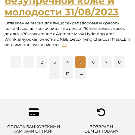
безупречной коже и
молодости
31/08/2023
Оглавление Маска для лица: секрет здоровья и красоты
кожиМаска для кожи лица: что делает?В чем польза масок
для лица?Омоложение с Alginate Mask Hydrating Anti-
WrinkleГлубокая очистка с NBE Detoxifying Charcoal MaskДля
чего именно нужны маски...
>>
←
1
2
3
4
5
6
7
8
…
12
→
ОПЛАТА БАНКОВСКИМИ
ВОЗВРАТ И
КАРТАМИ ОНЛАЙН
ОБМЕН ТОВАРА