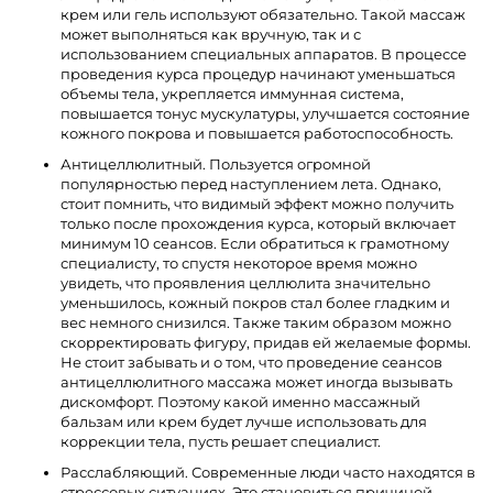
крем или гель используют обязательно. Такой массаж
может выполняться как вручную, так и с
использованием специальных аппаратов. В процессе
проведения курса процедур начинают уменьшаться
объемы тела, укрепляется иммунная система,
повышается тонус мускулатуры, улучшается состояние
кожного покрова и повышается работоспособность.
Антицеллюлитный. Пользуется огромной
популярностью перед наступлением лета. Однако,
стоит помнить, что видимый эффект можно получить
только после прохождения курса, который включает
минимум 10 сеансов. Если обратиться к грамотному
специалисту, то спустя некоторое время можно
увидеть, что проявления целлюлита значительно
уменьшилось, кожный покров стал более гладким и
вес немного снизился. Также таким образом можно
скорректировать фигуру, придав ей желаемые формы.
Не стоит забывать и о том, что проведение сеансов
антицеллюлитного массажа может иногда вызывать
дискомфорт. Поэтому какой именно массажный
бальзам или крем будет лучше использовать для
коррекции тела, пусть решает специалист.
Расслабляющий. Современные люди часто находятся в
стрессовых ситуациях. Это становиться причиной