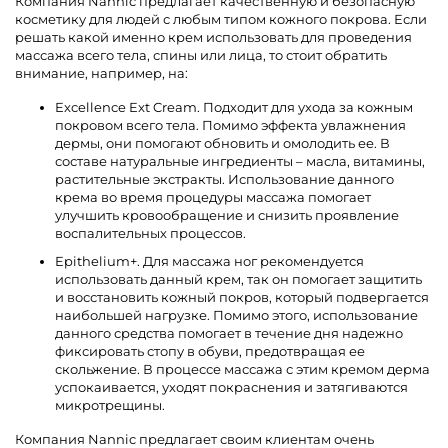
Компания Nannic предлагает качественную и безопасную
косметику для людей с любым типом кожного покрова. Если
решать какой именно крем использовать для проведения
массажа всего тела, спины или лица, то стоит обратить
внимание, например, на:
Excellence Ext Cream. Подходит для ухода за кожным
покровом всего тела. Помимо эффекта увлажнения
дермы, они помогают обновить и омолодить ее. В
составе натуральные ингредиенты – масла, витамины,
растительные экстракты. Использование данного
крема во время процедуры массажа помогает
улучшить кровообращение и снизить проявление
воспалительных процессов.
Epithelium+. Для массажа ног рекомендуется
использовать данный крем, так он помогает защитить
и восстановить кожный покров, который подвергается
наибольшей нагрузке. Помимо этого, использование
данного средства помогает в течение дня надежно
фиксировать стопу в обуви, предотвращая ее
скольжение. В процессе массажа с этим кремом дерма
успокаивается, уходят покраснения и затягиваются
микротрещины.
Компания Nannic предлагает своим клиентам очень