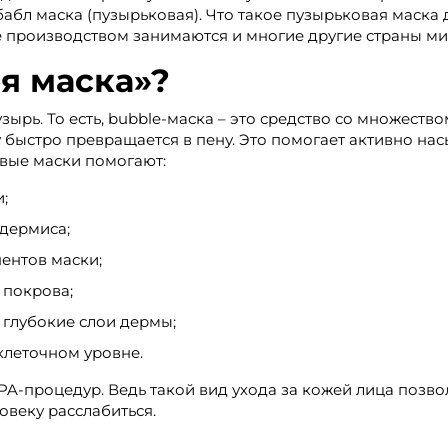
абл маска (пузырьковая). Что такое пузырьковая маска 
ее производством занимаются и многие другие страны ми
я маска»?
зырь. То есть, bubble-маска – это средство со множеств
у быстро превращается в пену. Это помогает активно на
овые маски помогают:
;
идермиса;
ентов маски;
 покрова;
 глубокие слои дермы;
клеточном уровне.
PA-процедур. Ведь такой вид ухода за кожей лица позв
овеку расслабиться.