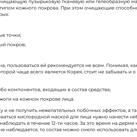
очищающую пузырьковую тканевую или гелеобразную маск
типом кожного покрова. При этом очищающие способнос
рых:
ые точки;
ый покров;
зна, пользоваться ей рекомендуется не всем. Понимая, 
орой чаще всего является Корея, стоит не забывать и о
бо компонентов, входящих в состав средства;
жоги на кожном покрове лица.
у и не получить нежелательных побочных эффектов, а та
зоваться кислородной маской для лица нужно нанести н
наблюдать в течение 12-ти часов. За это время на дерм
 не наблюдается, то состав можно смело использовать дл