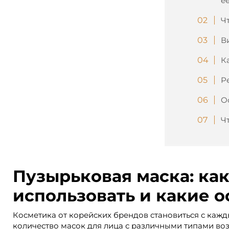
е
Ч
В
К
Р
О
Ч
Пузырьковая маска: как
использовать и какие 
Косметика от корейских брендов становиться с каж
количество масок для лица с различными типами возд