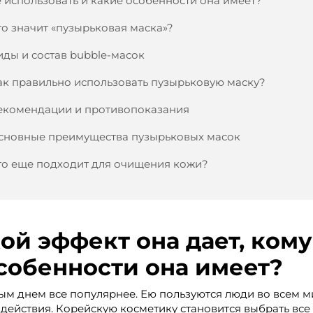
е использовать и какие особенности она имеет?
то значит «пузырьковая маска»?
иды и состав bubble-масок
ак правильно использовать пузырьковую маску?
екомендации и противопоказания
сновные преимущества пузырьковых масок
то еще подходит для очищения кожи?
ой эффект она дает, ком
особенности она имеет?
дым днем все популярнее. Ею пользуются люди во всем 
ействия. Корейскую косметику становится выбрать все с