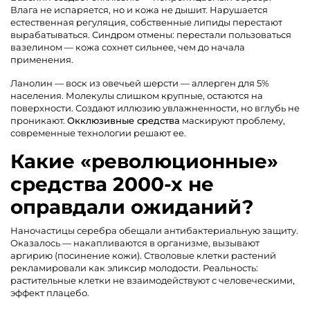
Влага не испаряется, но и кожа не дышит. Нарушается
естественная регуляция, собственные липиды перестают
вырабатываться. Синдром отмены: перестали пользоваться
вазелином — кожа сохнет сильнее, чем до начала
применения.
Ланолин — воск из овечьей шерсти — аллерген для 5%
населения. Молекулы слишком крупные, остаются на
поверхности. Создают иллюзию увлажненности, но вглубь не
проникают.
Окклюзивные средства
маскируют проблему,
современные технологии решают ее.
Какие «революционные»
средства 2000-х не
оправдали ожиданий?
Наночастицы серебра обещали антибактериальную защиту.
Оказалось — накапливаются в организме, вызывают
аргирию (посинение кожи). Стволовые клетки растений
рекламировали как эликсир молодости. Реальность:
растительные клетки не взаимодействуют с человеческими,
эффект плацебо.