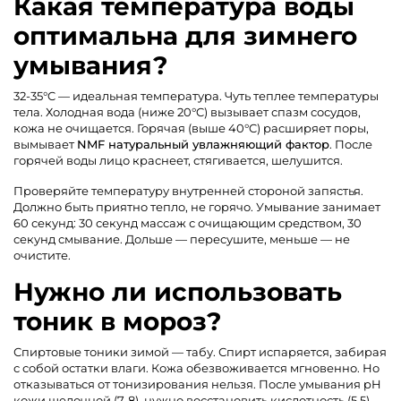
Какая температура воды
оптимальна для зимнего
умывания?
32-35°C — идеальная температура. Чуть теплее температуры
тела. Холодная вода (ниже 20°C) вызывает спазм сосудов,
кожа не очищается. Горячая (выше 40°C) расширяет поры,
вымывает
NMF натуральный увлажняющий фактор
. После
горячей воды лицо краснеет, стягивается, шелушится.
Проверяйте температуру внутренней стороной запястья.
Должно быть приятно тепло, не горячо. Умывание занимает
60 секунд: 30 секунд массаж с очищающим средством, 30
секунд смывание. Дольше — пересушите, меньше — не
очистите.
Нужно ли использовать
тоник в мороз?
Спиртовые тоники зимой — табу. Спирт испаряется, забирая
с собой остатки влаги. Кожа обезвоживается мгновенно. Но
отказываться от тонизирования нельзя. После умывания pH
кожи щелочной (7-8), нужно восстановить кислотность (5.5).