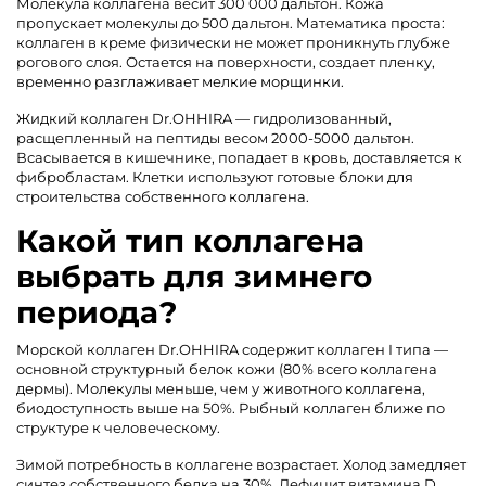
Молекула коллагена весит 300 000 дальтон. Кожа
пропускает молекулы до 500 дальтон. Математика проста:
коллаген в креме физически не может проникнуть глубже
рогового слоя. Остается на поверхности, создает пленку,
временно разглаживает мелкие морщинки.
Жидкий коллаген Dr.OHHIRA — гидролизованный,
расщепленный на пептиды весом 2000-5000 дальтон.
Всасывается в кишечнике, попадает в кровь, доставляется к
фибробластам. Клетки используют готовые блоки для
строительства собственного коллагена.
Какой тип коллагена
выбрать для зимнего
периода?
Морской коллаген Dr.OHHIRA содержит коллаген I типа —
основной структурный белок кожи (80% всего коллагена
дермы). Молекулы меньше, чем у животного коллагена,
биодоступность выше на 50%. Рыбный коллаген ближе по
структуре к человеческому.
Зимой потребность в коллагене возрастает. Холод замедляет
синтез собственного белка на 30%. Дефицит витамина D