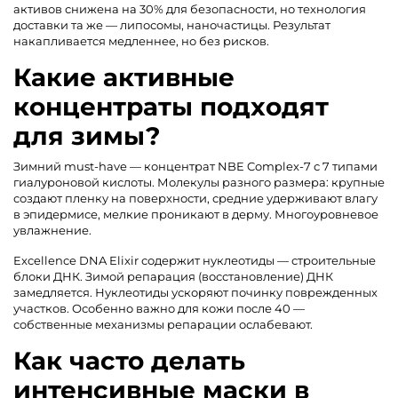
активов снижена на 30% для безопасности, но технология
доставки та же — липосомы, наночастицы. Результат
накапливается медленнее, но без рисков.
Какие активные
концентраты подходят
для зимы?
Зимний must-have — концентрат NBE Complex-7 с 7 типами
гиалуроновой кислоты. Молекулы разного размера: крупные
создают пленку на поверхности, средние удерживают влагу
в эпидермисе, мелкие проникают в дерму. Многоуровневое
увлажнение.
Excellence DNA Elixir содержит нуклеотиды — строительные
блоки ДНК. Зимой репарация (восстановление) ДНК
замедляется. Нуклеотиды ускоряют починку поврежденных
участков. Особенно важно для кожи после 40 —
собственные механизмы репарации ослабевают.
Как часто делать
интенсивные маски в