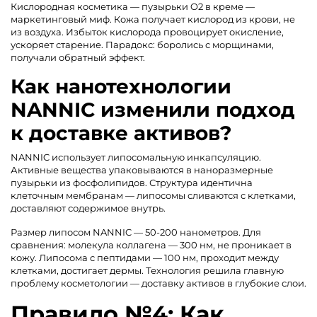
Кислородная косметика — пузырьки O2 в креме —
маркетинговый миф. Кожа получает кислород из крови, не
из воздуха. Избыток кислорода провоцирует окисление,
ускоряет старение. Парадокс: боролись с морщинами,
получали обратный эффект.
Как нанотехнологии
NANNIC изменили подход
к доставке активов?
NANNIC использует липосомальную инкапсуляцию.
Активные вещества упаковываются в наноразмерные
пузырьки из фосфолипидов. Структура идентична
клеточным мембранам — липосомы сливаются с клетками,
доставляют содержимое внутрь.
Размер липосом NANNIC — 50-200 нанометров. Для
сравнения: молекула коллагена — 300 нм, не проникает в
кожу. Липосома с пептидами — 100 нм, проходит между
клетками, достигает дермы. Технология решила главную
проблему косметологии — доставку активов в глубокие слои.
Правило №4: Как