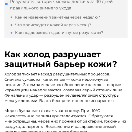
Результаты, которых можно достичь за 30 дней
правильного зимнего ухода
Какие изменения заметны через неделю?
Что происходит с кожей через месяц?
Как поддерживать достигнутые результаты?
Как холод разрушает
защитный барьер кожи?
Холод запускает каскад разрушительных процессов.
Сначала сужаются капилляры — кожа недополучает
питание. Затем замедляется обновление клеток — старые
корнеоциты
накапливаются, создавая серый оттенок лица.
Финальный удар — разрушение
ламеллярной структуры
между клетками. Влага беспрепятственно испаряется.
Мороз буквально «взламывает» кожу. При -10°C
межклеточные липиды кристаллизуются. Образуются
микротрещины. Через них проникают бактерии, токсины из
воздуха, аллергены. Воспаления и раздражения зимой —
прямое следствие нарушенного барьера.