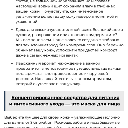
состав, не только нежно увлажняет, но и создает
настоящий водный щит, сохраняя влагу в глубинах
вашей кожи. Почувствуйте, как интенсивное
увлажнение делает вашу кожу невероятно мягкой и
ухоженной.
Даже для высокочувствительной кожи: Беспокойство о
сухости, раздражении или атопическом дерматите?
Мы вас понимаем. Наше молочко создано с любовью
для тех, кто ищет уход без компромиссов. Оно бережно
обнимет вашу кожу, успокоит и придаст ей комфорт
даже в самых нежных моментах.
Изысканный аромат: нахождение в ванной
превратится в неповторимое путешествие, где каждая
нота аромата – это прикосновение к чарующей
роскоши. Наслаждайтесь изысканным ароматом,
который окутает вас и вашу кожу.
Концентрированное средство для питания
и интенсивного ухода — это маска для лица
Выберите лучшее для своей кожи – увлажняющее молочко
для ванны от Skinovation. Роскошь, забота и незабываемые
ощущения ждут вас каждый раз, когда вы погружаетесь в