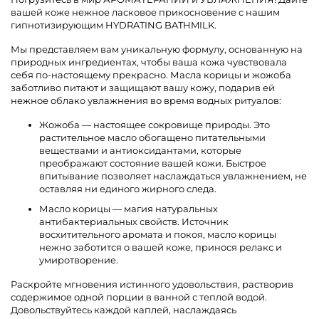
вашей коже нежное ласковое прикосновение с нашим
гипнотизирующим HYDRATING BATHMILK.
Мы представляем вам уникальную формулу, основанную на
природных ингредиентах, чтобы ваша кожа чувствовала
себя по-настоящему прекрасно. Масла корицы и жожоба
заботливо питают и защищают вашу кожу, подарив ей
нежное облако увлажнения во время водных ритуалов:
Жожоба — настоящее сокровище природы. Это
растительное масло обогащено питательными
веществами и антиоксидантами, которые
преображают состояние вашей кожи. Быстрое
впитывание позволяет наслаждаться увлажнением, не
оставляя ни единого жирного следа.
Масло корицы — магия натуральных
антибактериальных свойств. Источник
восхитительного аромата и покоя, масло корицы
нежно заботится о вашей коже, принося релакс и
умиротворение.
Раскройте мгновения истинного удовольствия, растворив
содержимое одной порции в ванной с теплой водой.
Довольствуйтесь каждой каплей, наслаждаясь