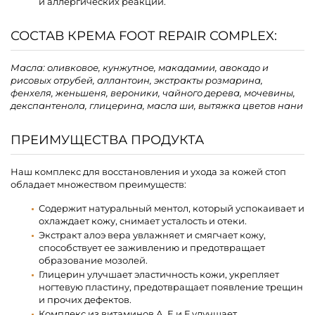
и аллергических реакций.
СОСТАВ КРЕМА FOOT REPAIR COMPLEX:
Масла: оливковое, кунжутное, макадамии, авокадо и
рисовых отрубей, аллантоин, экстракты розмарина,
фенхеля, женьшеня, вероники, чайного дерева, мочевины,
декспантенола, глицерина, масла ши, вытяжка цветов нани
ПРЕИМУЩЕСТВА ПРОДУКТА
Наш комплекс для восстановления и ухода за кожей стоп
обладает множеством преимуществ:
Содержит натуральный ментол, который успокаивает и
охлаждает кожу, снимает усталость и отеки.
Экстракт алоэ вера увлажняет и смягчает кожу,
способствует ее заживлению и предотвращает
образование мозолей.
Глицерин улучшает эластичность кожи, укрепляет
ногтевую пластину, предотвращает появление трещин
и прочих дефектов.
Комплекс из витаминов А, Е и F улучшает