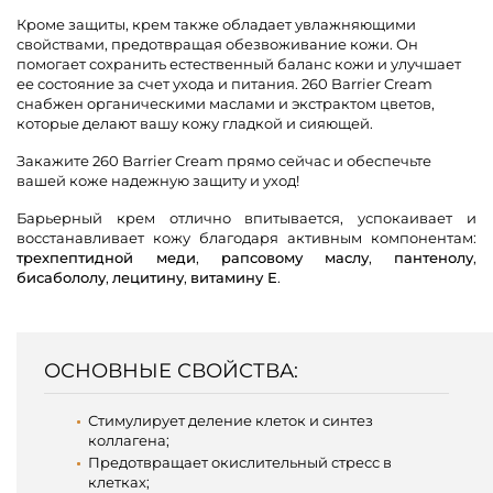
Кроме защиты, крем также обладает увлажняющими
свойствами, предотвращая обезвоживание кожи. Он
помогает сохранить естественный баланс кожи и улучшает
ее состояние за счет ухода и питания. 260 Barrier Cream
снабжен органическими маслами и экстрактом цветов,
которые делают вашу кожу гладкой и сияющей.
Закажите 260 Barrier Cream прямо сейчас и обеспечьте
вашей коже надежную защиту и уход!
Барьерный крем отлично впитывается, успокаивает и
восстанавливает кожу благодаря активным компонентам:
трехпептидной меди
,
рапсовому маслу
,
пантенолу
,
бисабололу
,
лецитину
,
витамину Е
.
ОСНОВНЫЕ СВОЙСТВА:
Стимулирует деление клеток и синтез
коллагена;
Предотвращает окислительный стресс в
клетках;